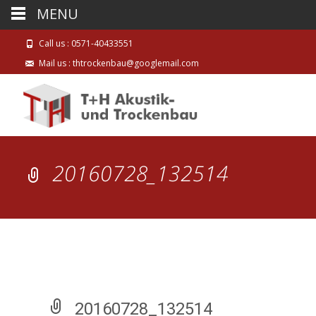
MENU
Call us : 0571-40433551
Mail us : thtrockenbau@googlemail.com
20160728_132514
20160728_132514