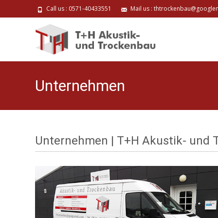
Call us : 0571-40433551
Mail us : thtrockenbau@google
Sk
to
co
Unternehmen
Unternehmen | T+H Akustik- und 