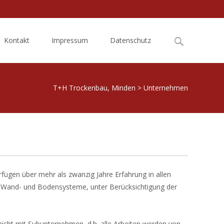
Search
Kontakt
Impressum
Datenschutz
for:
T+H Trockenbau, Minden
>
Unternehmen
rfügen über mehr als zwanzig Jahre Erfahrung in allen
-, Wand- und Bodensysteme, unter Berücksichtigung der
nicht mit Subunternehmen, d.h. alle Arbeiten werden von