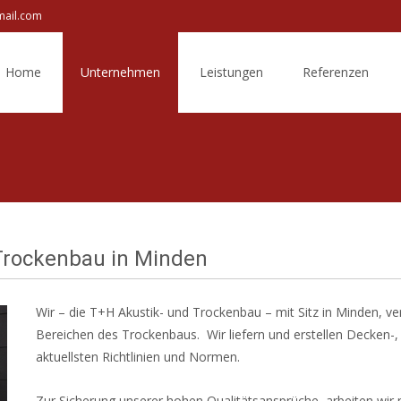
mail.com
ip
Home
Unternehmen
Leistungen
Referenzen
ntent
Trockenbau in Minden
Wir – die T+H Akustik- und Trockenbau – mit Sitz in Minden, ve
Bereichen des Trockenbaus. Wir liefern und erstellen Decken
aktuellsten Richtlinien und Normen.
Zur Sicherung unserer hohen Qualitätsansprüche, arbeiten wir 