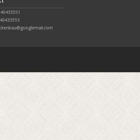
kt
-40433551
-40433553
rockenbau@googlemail.com