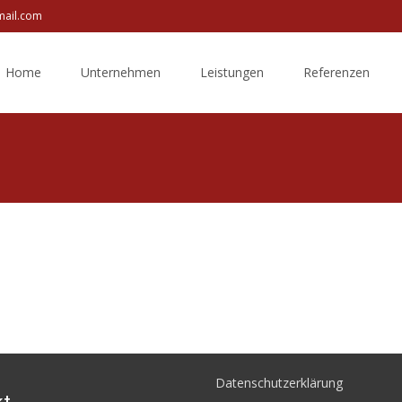
mail.com
ip
Home
Unternehmen
Leistungen
Referenzen
ntent
Datenschutzerklärung