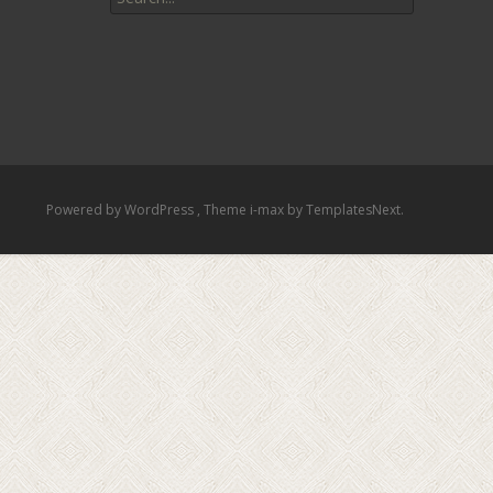
for:
Powered by WordPress
, Theme
i-max
by TemplatesNext.